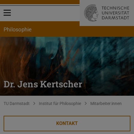
Menü öffnen
Philosophie
Dr. Jens Kertscher
Sie befinden sich hier:
TU Darmstadt
Institut für Philosophie
Mitarbeiter:innen
KONTAKT