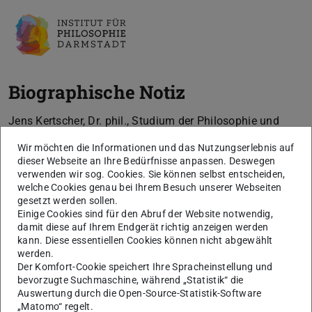
Biographische Notiz
Jens Kertscher, Dr. phil., Studium der Philosophie und
Romanistik in Köln, Florenz, Tübingen und Heidelberg.
Wir möchten die Informationen und das Nutzungserlebnis auf
Promotion in Heidelberg. Wissenschaftlicher Mitarbeiter
dieser Webseite an Ihre Bedürfnisse anpassen. Deswegen
verwenden wir sog. Cookies. Sie können selbst entscheiden,
am Institut für Philosophie der TU Darmstadt.
welche Cookies genau bei Ihrem Besuch unserer Webseiten
gesetzt werden sollen.
Einige Cookies sind für den Abruf der Website notwendig,
Profil
damit diese auf Ihrem Endgerät richtig anzeigen werden
kann. Diese essentiellen Cookies können nicht abgewählt
werden.
Forschungsgebiete:
Der Komfort-Cookie speichert Ihre Spracheinstellung und
Philosophie der Sprache
bevorzugte Suchmaschine, während „Statistik“ die
Auswertung durch die Open-Source-Statistik-Software
Handlungstheorie
„Matomo“ regelt.