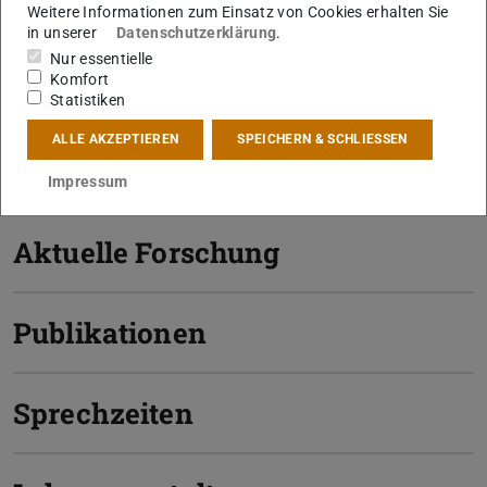
Normative Ethik
Weitere Informationen zum Einsatz von Cookies erhalten Sie
in unserer
Datenschutzerklärung
.
Philosophie des Pragmatismus
Nur essentielle
Komfort
Interessensgebiete:
Philosophie des 17. und 18.
Statistiken
Jahrhunderts (Schwerpunkt: Descartes, Hume, Kant);
ALLE AKZEPTIEREN
SPEICHERN & SCHLIESSEN
Fachdidaktik Philosophie
Impressum
Aktuelle Forschung
Publikationen
Sprechzeiten