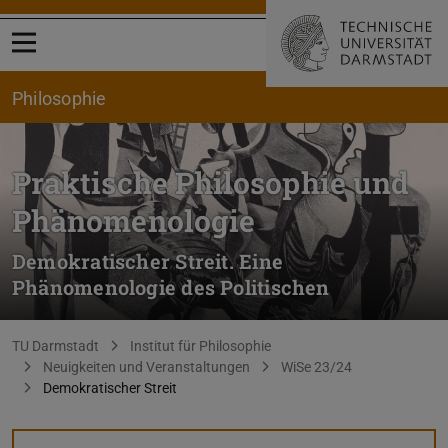
Menü öffnen
Philosophie
Praktische Philosophie und
Phänomenologie
Demokratischer Streit. Eine
Phänomenologie des Politischen
Sie befinden sich hier:
TU Darmstadt
Institut für Philosophie
Neuigkeiten und Veranstaltungen
WiSe 23/24
Demokratischer Streit