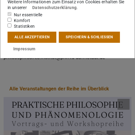
Weitere Informationen zum Einsatz von Cookies erhalten Sie
in unserer
Datenschutzerklärung
.
Nur essentielle
Steffen Herrmann wird am 31. November und 01.
Komfort
Dezember außerdem zu Gast im Buchforum der
Statistiken
Universität Wien sein. Weitere Informationen finden Sie
ALLE AKZEPTIEREN
SPEICHERN & SCHLIESSEN
hier
.
Impressum
Um Anmeldung nur für den Workshop! wird gebeten!
Mail:
philosophisches.institut@phil.tu-darmstadt.de
Alle Veranstaltungen der Reihe im Überblick