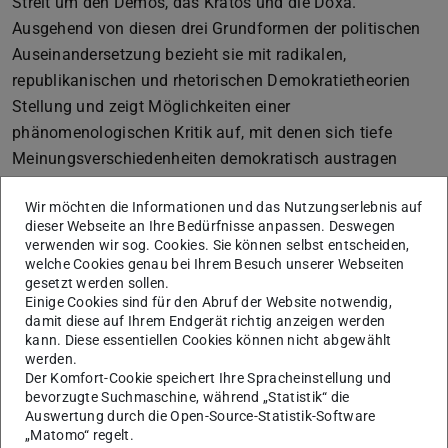
Streit um den Demos, das Kratos und die Doxa.
Ausgehend von diesen drei Grundformen der politischen
Auseinandersetzung bezieht sie mit radikalen,
republikanischen und rhetorischen Demokratietheorien
Stellung und zeigt Möglichkeiten einer
phänomenologischen Kritik auf, mit denen sich tiefe
Meinungsverschiedenheiten demokratisch austragen
lassen.
Wir möchten die Informationen und das Nutzungserlebnis auf
Wann: 23. November, 18:05 Uhr, S313/215
dieser Webseite an Ihre Bedürfnisse anpassen. Deswegen
verwenden wir sog. Cookies. Sie können selbst entscheiden,
welche Cookies genau bei Ihrem Besuch unserer Webseiten
gesetzt werden sollen.
Workshop
Einige Cookies sind für den Abruf der Website notwendig,
zum Buch Demokratischer Streit. Am folgenden Tag findet
damit diese auf Ihrem Endgerät richtig anzeigen werden
kann. Diese essentiellen Cookies können nicht abgewählt
ein Workshop mit Steffen Herrmann statt. Dort wird
werden.
dessen gleichnamiges Buch besprochen. Es ist
hier
Der Komfort-Cookie speichert Ihre Spracheinstellung und
aufrufbar.
bevorzugte Suchmaschine, während „Statistik“ die
Auswertung durch die Open-Source-Statistik-Software
Wann: 24. November, 10-13 Uhr, S315/206
„Matomo“ regelt.