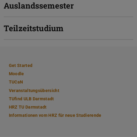
Auslandssemester
Teilzeitstudium
Get Started
(wird in neuem Tab geöffnet)
Moodle
(wird in neuem Tab geöffnet)
TUCaN
(wird in neuem Tab geöffnet)
Veranstaltungsübersicht
(wird in neuem Tab geöffnet)
TUfind ULB Darmstadt
(wird in neuem Tab geöffnet)
HRZ TU Darmstadt
(wird in neuem Tab geöffnet)
Informationen vom HRZ für neue Studierende
(wird in neuem T