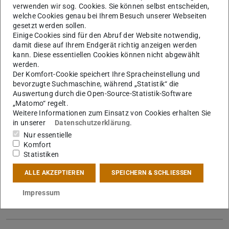
für weitere Beratung und
wichtige Links
.
verwenden wir sog. Cookies. Sie können selbst entscheiden,
welche Cookies genau bei Ihrem Besuch unserer Webseiten
gesetzt werden sollen.
Einige Cookies sind für den Abruf der Website notwendig,
Veranstaltungen
damit diese auf Ihrem Endgerät richtig anzeigen werden
kann. Diese essentiellen Cookies können nicht abgewählt
werden.
Der Komfort-Cookie speichert Ihre Spracheinstellung und
Service & Beratung
bevorzugte Suchmaschine, während „Statistik“ die
Auswertung durch die Open-Source-Statistik-Software
„Matomo“ regelt.
Weitere Informationen zum Einsatz von Cookies erhalten Sie
Studentisches Leben
in unserer
Datenschutzerklärung
.
Nur essentielle
Komfort
Statistiken
Eigenständigkeitserklärung
ALLE AKZEPTIEREN
SPEICHERN & SCHLIESSEN
Impressum
Theorie und Praxis