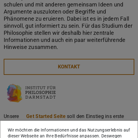
schulen und mit anderen gemeinsam Ideen und
Argumente auszuloten oder Begriffe und
Phänomene zu eruieren. Dabei ist es in jedem Fall
sinnvoll, gut informiert zu sein. Für das Studium der
Philosophie stellen wir deshalb hier zentrale
Informationen und auch ein paar weiterführende
Hinweise zusammen.
KONTAKT
Unsere
Get Started Seite
soll den Einstieg ins erste
Semester erleichtern.
Wir möchten die Informationen und das Nutzungserlebnis auf
Sie finden hier Informationen zum Institut, Kontaktdaten
dieser Webseite an Ihre Bedürfnisse anpassen. Deswegen