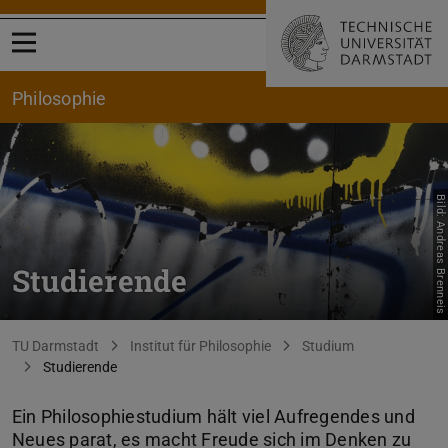
Menü öffnen
Philosophie
Bild: Andreas Brenneis
Studierende
Sie befinden sich hier:
TU Darmstadt
Institut für Philosophie
Studium
Studierende
Ein Philosophiestudium hält viel Aufregendes und
Neues parat, es macht Freude sich im Denken zu